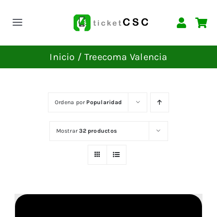
Saltar
al
Toggle
contenido
Navigation
INICIO
Inicio
Treecoma Valencia
EVENTOS
Ordena por
Popularidad
CONTACTAR
Mostrar
32 productos