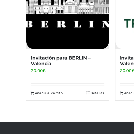
Invitación para BERLIN –
Invit
Valencia
Valen
20.00
€
20.00
Añadir al carrito
Detalles
Añadir