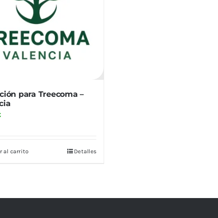
ación para Treecoma –
cia
€
 al carrito
Detalles