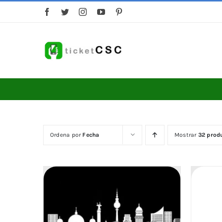
Saltar
al
contenido
Ordena por
Fecha
Mostrar
32 prod