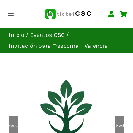
Saltar
al
Toggle
contenido
Navigation
INICIO
Inicio
Eventos CSC
Invitación para Treecoma – Valencia
EVENTOS
CONTACTAR
Previous
Next