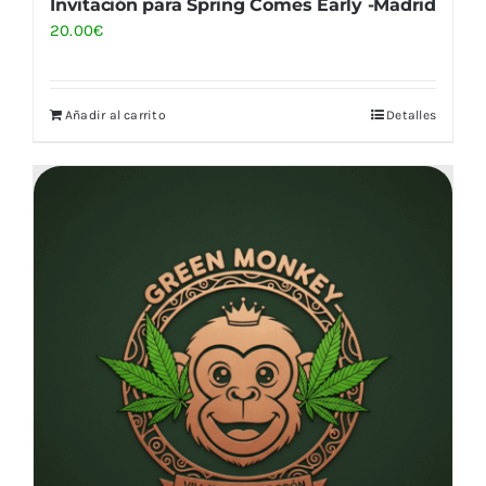
Invitación para Spring Comes Early -Madrid
20.00
€
Añadir al carrito
Detalles