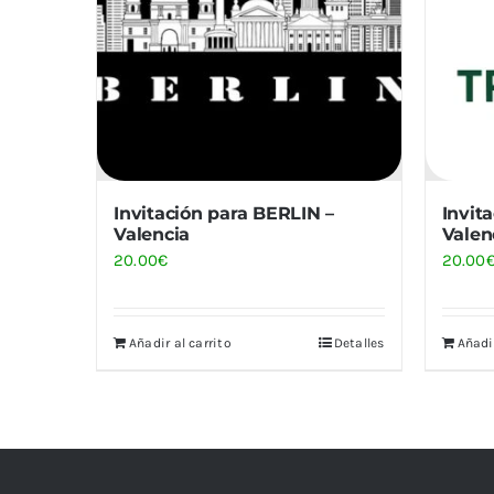
Invitación para BERLIN –
Invit
Valencia
Valen
20.00
€
20.00
Añadir al carrito
Detalles
Añadir