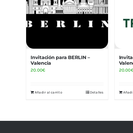
Invitación para BERLIN –
Invit
Valencia
Valen
20.00
€
20.00
Añadir al carrito
Detalles
Añadir