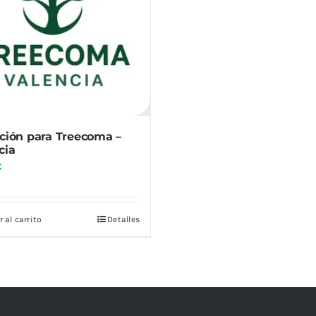
ación para Treecoma –
cia
€
 al carrito
Detalles