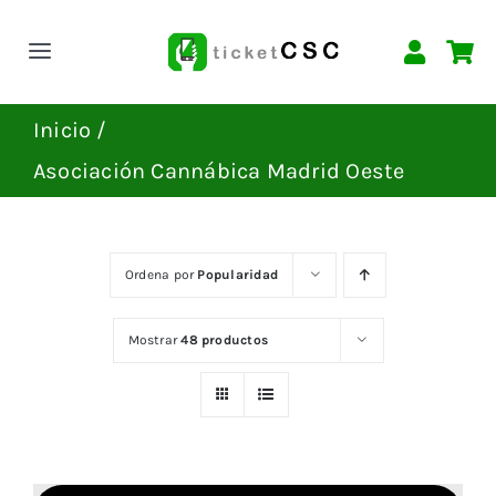
Saltar
al
Toggle
contenido
Navigation
INICIO
Inicio
Asociación Cannábica Madrid Oeste
EVENTOS
CONTACTAR
Ordena por
Popularidad
Mostrar
48 productos