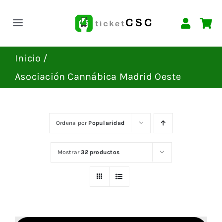
Saltar
al
Toggle
contenido
Navigation
INICIO
Inicio
Asociación Cannábica Madrid Oeste
EVENTOS
CONTACTAR
Ordena por
Popularidad
Mostrar
32 productos