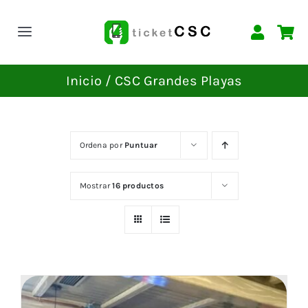
Saltar
al
Toggle
contenido
Navigation
INICIO
Inicio
CSC Grandes Playas
EVENTOS
Ordena por
Puntuar
CONTACTAR
Mostrar
16 productos