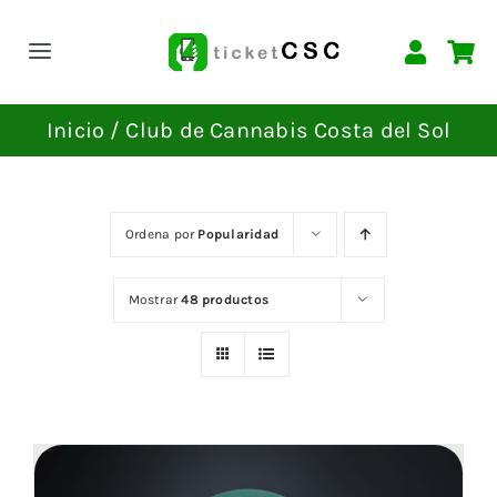
Saltar
al
Toggle
contenido
Navigation
INICIO
Inicio
Club de Cannabis Costa del Sol
EVENTOS
Ordena por
Popularidad
CONTACTAR
Mostrar
48 productos