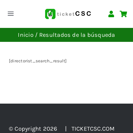
Saltar
al
Toggle
contenido
Navigation
INICIO
Inicio
Resultados de la búsqueda
EVENTOS
[directorist_search_result]
CONTACTAR
© Copyright 2026 | TICKETCSC.COM