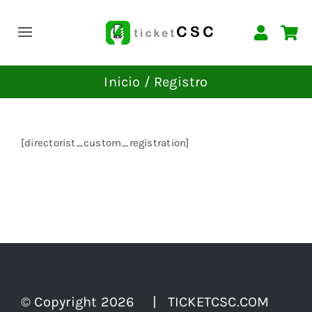
Saltar
al
Toggle
contenido
Navigation
INICIO
Inicio
Registro
EVENTOS
[directorist_custom_registration]
CONTACTAR
© Copyright 2026 | TICKETCSC.COM