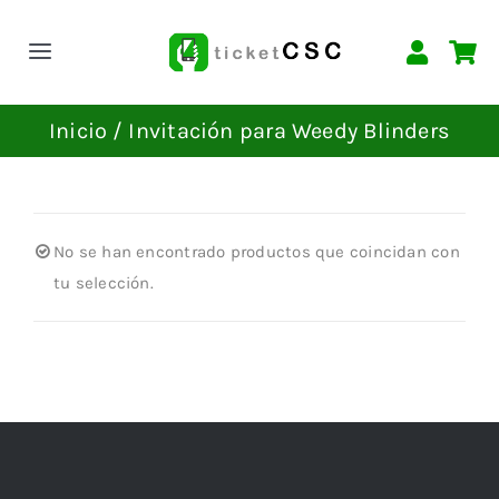
Saltar
al
Toggle
contenido
Navigation
INICIO
Inicio
Invitación para Weedy Blinders
EVENTOS
No se han encontrado productos que coincidan con
CONTACTAR
tu selección.