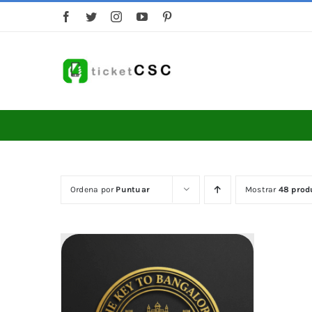
Saltar
al
contenido
Ordena por
Puntuar
Mostrar
48 prod