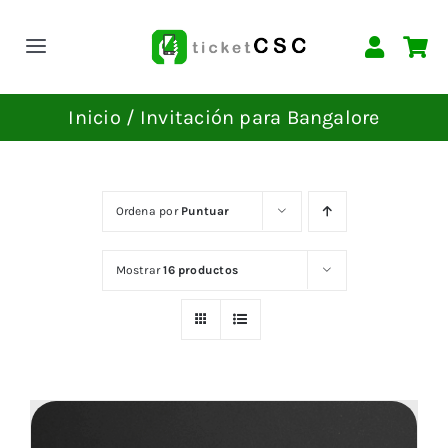
Saltar
al
Toggle
contenido
Navigation
INICIO
Inicio
Invitación para Bangalore
EVENTOS
Ordena por
Puntuar
CONTACTAR
Mostrar
16 productos