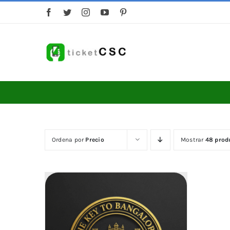
Saltar
al
contenido
Ordena por
Precio
Mostrar
48 prod