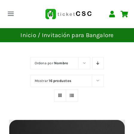
Saltar
al
Toggle
contenido
Navigation
INICIO
Inicio
Invitación para Bangalore
EVENTOS
Ordena por
Nombre
CONTACTAR
Mostrar
16 productos