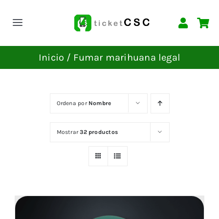
Saltar
al
Toggle
contenido
Navigation
INICIO
Inicio
Fumar marihuana legal
EVENTOS
Ordena por
Nombre
CONTACTAR
Mostrar
32 productos