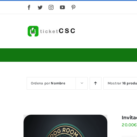
Saltar
al
contenido
Ordena por
Nombre
Mostrar
16 prod
Invit
20.00
€