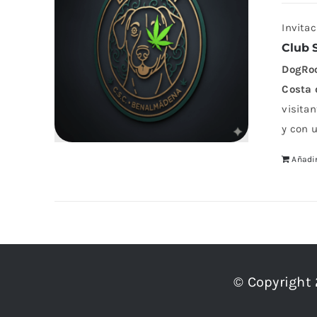
Invita
Club 
DogRo
Costa 
visita
y con 
Añadir
© Copyright