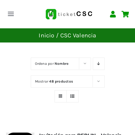
Saltar
al
Toggle
contenido
Navigation
INICIO
Inicio
CSC Valencia
EVENTOS
Ordena por
Nombre
CONTACTAR
Mostrar
48 productos