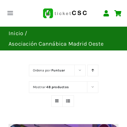
Saltar
al
Toggle
contenido
Navigation
INICIO
Inicio
Asociación Cannábica Madrid Oeste
EVENTOS
CONTACTAR
Ordena por
Puntuar
Mostrar
48 productos